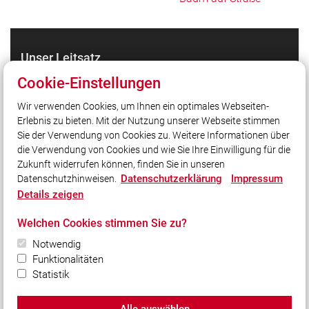
Unser Leitsatz
Unsere Freizeit für Ihre Sicherheit.
Cookie-Einstellungen
Wir verwenden Cookies, um Ihnen ein optimales Webseiten-
Erlebnis zu bieten. Mit der Nutzung unserer Webseite stimmen
Quicklinks
Sie der Verwendung von Cookies zu. Weitere Informationen über
Programm Gründungsfest
die Verwendung von Cookies und wie Sie Ihre Einwilligung für die
Zukunft widerrufen können, finden Sie in unseren
Datenschutzerklärung
Impressum
Datenschutzhinweisen.
Social Media
Details zeigen
Auch unterwegs immer auf dem Laufenden bleiben?
Welchen Cookies stimmen Sie zu?
Bleiben Sie mit uns in Kontakt und vernetzen Sie sich
mit uns!
Notwendig
Funktionalitäten
Statistik